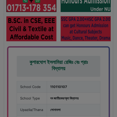
কুশারঘোপ ইসলামিয়া রেজিঃ বেঃ প্রাঃ
বিদ্যালয়
School Code
110110107
School Type
নব জাতীয়করণকৃত বিদ্যালয়
Upazila/Thana
সোনাতলা