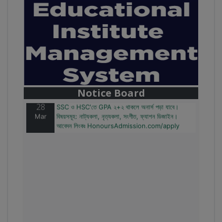
28
বাজেটের মধ্যে প্রাইভেট ইউনিভার্সিটিতে অনার্স পড়ার সুযোগ।
Mar
২০টির অধিক বিষয়, ৪ বছরে মোট খরচ ২ লক্ষ থেকে ৫ লক্ষ টাকা।
আবেদন লিংকঃ HonoursAdmission.com/apply
Notice Board
28
SSC ও HSC'তে GPA ২+২ থাকলে অনার্স পড়া যাবে।
Mar
বিষয়সমূহ: নাট্যকলা, নৃত্যকলা, সংগীত, ফ্যাশন ডিজাইন।
আবেদন লিংকঃ HonoursAdmission.com/apply