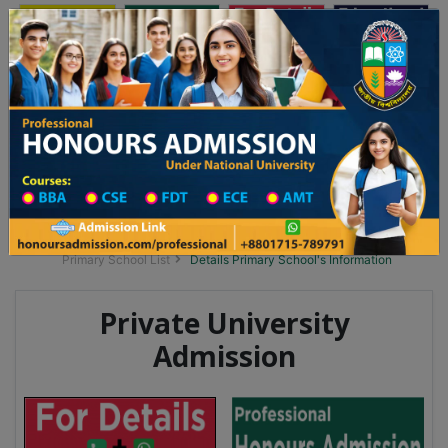
অনার্স ভর্তি
প্রফেশনাল অনার্স
Toggle navigation
 ২০২৫-২৬ শিক্ষাবর্ষের ১ম বর্ষের ভর্তি আবেদন বিজ্ঞপ্তি
Updates
ঢাকা বিশ্ববিদ্যালয় ২০২৫-২৬ শিক্ষাবর্ষে আন্ডারগ্র্য
You are here:
Home
School Category
Division List
Primary School District Wise
Primary School in সোনাতলা
Primary School List
Details Primary School's Information
Private University
Admission