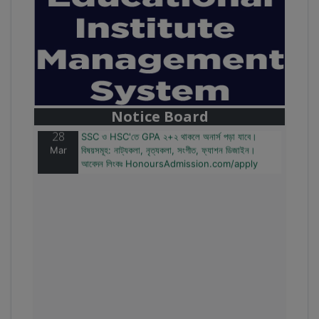
28
বাজেটের মধ্যে প্রাইভেট ইউনিভার্সিটিতে অনার্স পড়ার সুযোগ।
Mar
২০টির অধিক বিষয়, ৪ বছরে মোট খরচ ২ লক্ষ থেকে ৫ লক্ষ টাকা।
আবেদন লিংকঃ HonoursAdmission.com/apply
Notice Board
28
SSC ও HSC'তে GPA ২+২ থাকলে অনার্স পড়া যাবে।
Mar
বিষয়সমূহ: নাট্যকলা, নৃত্যকলা, সংগীত, ফ্যাশন ডিজাইন।
আবেদন লিংকঃ HonoursAdmission.com/apply