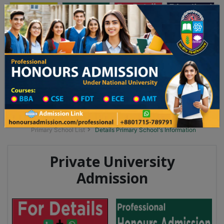
অনার্স ভর্তি
প্রফেশনাল অনার্স
Toggle navigation
 ২০২৫-২৬ শিক্ষাবর্ষের ১ম বর্ষের ভর্তি আবেদন বিজ্ঞপ্তি
Updates
ঢাকা বিশ্ববিদ্যালয় ২০২৫-২৬ শিক্ষাবর্ষে আন্ডারগ্র্য
You are here:
Home
School Category
Division List
Primary School District Wise
Primary School in পোরশা
Primary School List
Details Primary School's Information
Private University
Admission