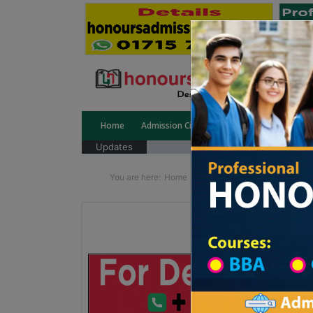
Home
Admission Circular
Public University
Updates
You are here:
Home
School Category
Division