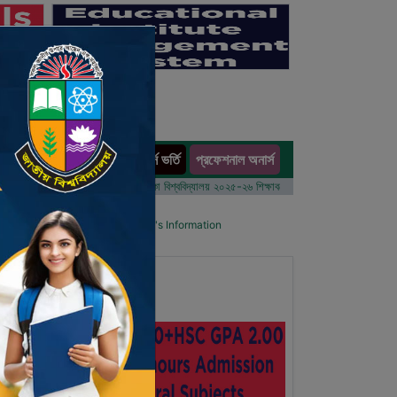
অনার্স ভর্তি
প্রফেশনাল অনার্স
ults
বর্ষের ভর্তি আবেদন বিজ্ঞপ্তি
ঢাকা বিশ্ববিদ্যালয় ২০২৫-২৬ শিক্ষাবর্ষে আন্ডারগ্র্যাজুয়েট প্রোগ্রামে ভর্তি বি
l List
Details Primary School's Information