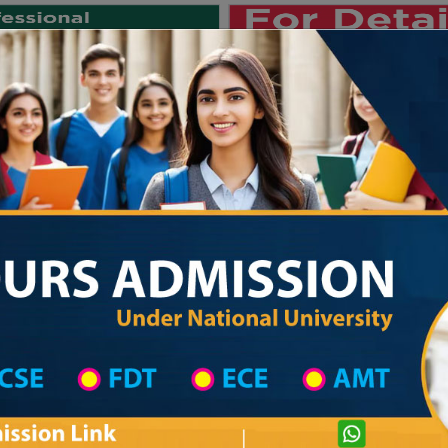
Private University
International University
University College
Res
জাতীয় বিশ্ববিদ্যালয় ২০২৫-২৬ শিক্ষাবর্ষের ১ম 
 List
Primary School District Wise
Primary School in শিবগঞ্জ
Primary Schoo
Private University Admission