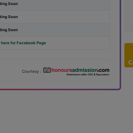
ting Soon
ting Soon
ting Soon
 here for Facebook Page
C
Courtesy :