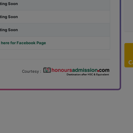
ting Soon
ting Soon
ting Soon
 here for Facebook Page
C
Courtesy :