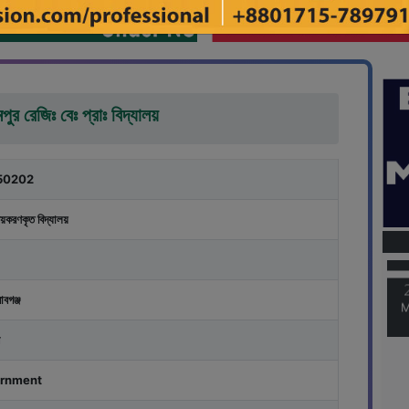
ুর রেজিঃ বেঃ প্রাঃ বিদ্যালয়
50202
M
য়করণকৃত বিদ্যালয়
M
াবগঞ্জ
rnment