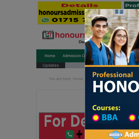
Home
Admission Circular
Public University
Updates
You are here:
Home
School Category
Division