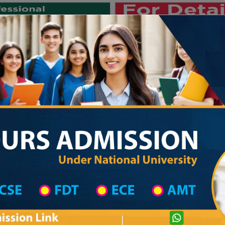
Private University
International University
University College
Res
জাতীয় বিশ্ববিদ্যালয় ২০২৫-২৬ শিক্ষাবর্ষের ১ম
 List
Primary School District Wise
Primary School in শিবগঞ্জ
Primary Schoo
Private University Admission