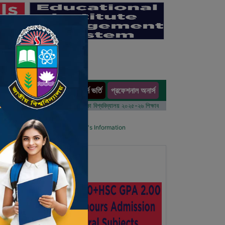
অনার্স ভর্তি
প্রফেশনাল অনার্স
ults
 বর্ষের ভর্তি আবেদন বিজ্ঞপ্তি
ঢাকা বিশ্ববিদ্যালয় ২০২৫-২৬ শিক্ষাবর্ষে আন্ডারগ্র্যাজুয়েট প্রোগ্রামে ভর্তি ব
l List
Details Primary School's Information