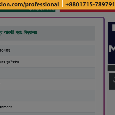
ুর আরজী প্রাঃ বিদ্যালয়
30405
M
য়করণকৃত বিদ্যালয়
M
rnment