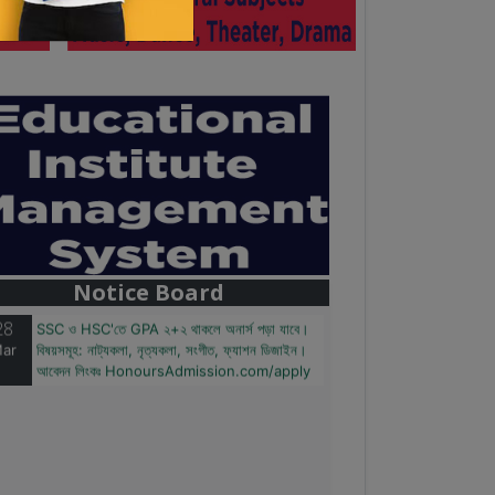
28
বাজেটের মধ্যে প্রাইভেট ইউনিভার্সিটিতে অনার্স পড়ার
ar
সুযোগ। ২০টির অধিক বিষয়, ৪ বছরে মোট খরচ ২ লক্ষ থেকে
৫ লক্ষ টাকা। আবেদন লিংকঃ
HonoursAdmission.com/apply
Notice Board
28
SSC ও HSC'তে GPA ২+২ থাকলে অনার্স পড়া যাবে।
ar
বিষয়সমূহ: নাট্যকলা, নৃত্যকলা, সংগীত, ফ্যাশন ডিজাইন।
আবেদন লিংকঃ HonoursAdmission.com/apply