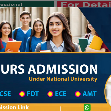
Private University
International University
University College
Res
জাতীয় বিশ্ববিদ্যালয় ২০২৫-২৬ শিক্ষাবর্ষের ১ম বর্ষের
 List
Primary School District Wise
Primary School in তানোর
Primary Schoo
Private University Admission