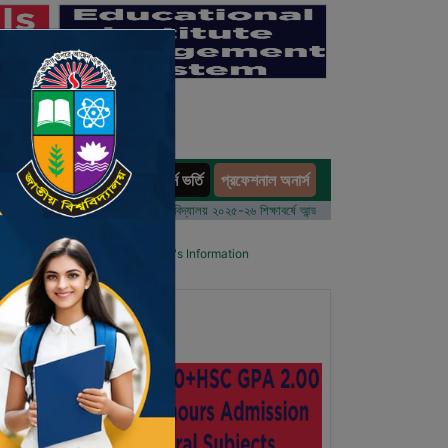
অনার্স ভর্তি
প্রফেশনাল অনার্স
ults
 ভর্তি আবেদন বিজ্ঞপ্তি
ঢাকা বিশ্ববিদ্যালয় ২০২৫-২৬ শিক্ষাবর্ষে আন্ডারগ্র্যাজুয়েট প্রোগ্রামে ভর্তি বিজ্ঞপ্তি
l List
Details Primary School's Information