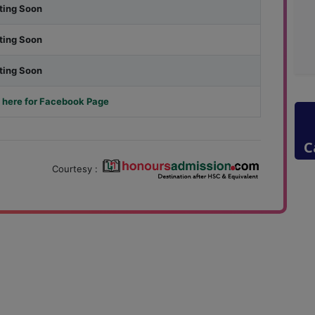
ting Soon
ting Soon
ting Soon
 here for Facebook Page
C
Courtesy :