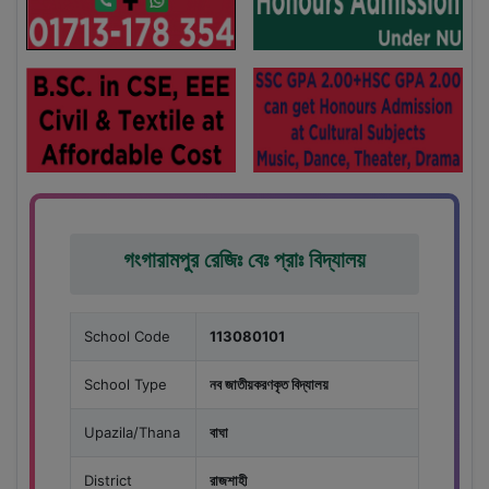
গংগারামপুর রেজিঃ বেঃ প্রাঃ বিদ্যালয়
School Code
113080101
School Type
নব জাতীয়করণকৃত বিদ্যালয়
Upazila/Thana
বাঘা
District
রাজশাহী