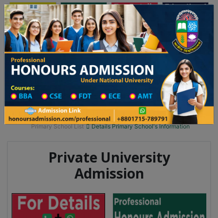
অনার্স ভর্তি
প্রফেশনাল অনার্স
Toggle navigation
২৫-২৬ শিক্ষাবর্ষের ১ম বর্ষের ভর্তি আবেদন বিজ্ঞপ্তি
Updates
ঢাকা বিশ্ববিদ্যালয় ২০২৫-২৬ শিক্ষাবর্ষে আন্ডারগ্র্যাজুয়
You are here:
Home
School Category
Division List
Primary School District Wise
Primary School in বাঘা
Primary School List
Details Primary School's Information
Private University
Admission