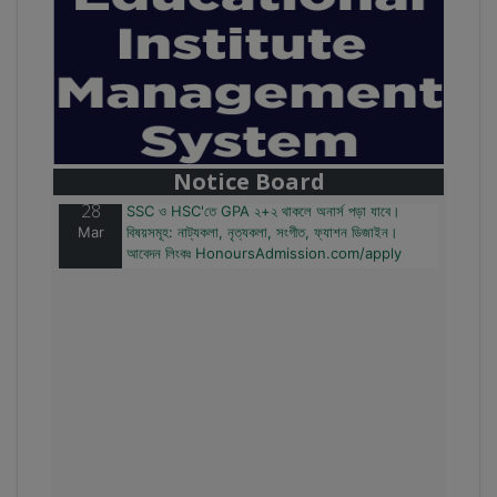
28
বাজেটের মধ্যে প্রাইভেট ইউনিভার্সিটিতে অনার্স পড়ার সুযোগ।
Mar
২০টির অধিক বিষয়, ৪ বছরে মোট খরচ ২ লক্ষ থেকে ৫ লক্ষ টাকা।
আবেদন লিংকঃ HonoursAdmission.com/apply
Notice Board
28
SSC ও HSC'তে GPA ২+২ থাকলে অনার্স পড়া যাবে।
Mar
বিষয়সমূহ: নাট্যকলা, নৃত্যকলা, সংগীত, ফ্যাশন ডিজাইন।
আবেদন লিংকঃ HonoursAdmission.com/apply