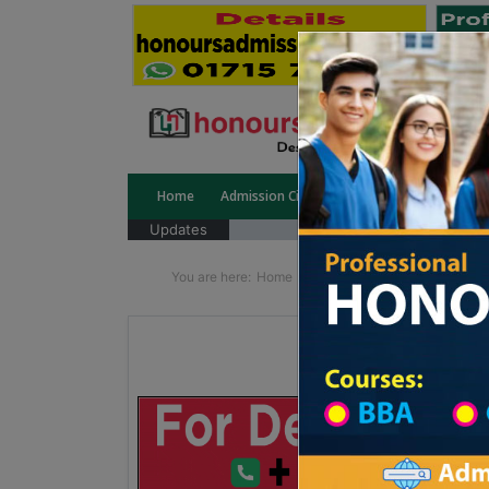
Home
Admission Circular
Public University
Updates
You are here:
Home
School Category
Division