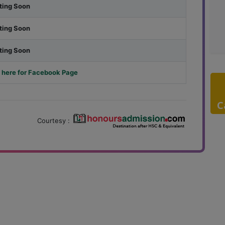
ting Soon
ting Soon
ting Soon
 here for Facebook Page
C
Courtesy :