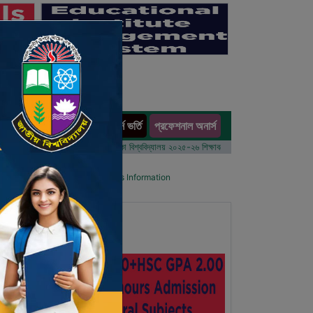
অনার্স ভর্তি
প্রফেশনাল অনার্স
ults
 বর্ষের ভর্তি আবেদন বিজ্ঞপ্তি
ঢাকা বিশ্ববিদ্যালয় ২০২৫-২৬ শিক্ষাবর্ষে আন্ডারগ্র্যাজুয়েট প্রোগ্রামে ভর্তি ব
 List
Details Primary School's Information