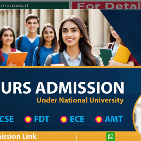
Private University
International University
University College
Res
জাতীয় বিশ্ববিদ্যালয় ২০২৫-২৬ শিক্ষাবর্ষের ১ম
 List
Primary School District Wise
Primary School in সিংড়া
Primary School
Private University Admission