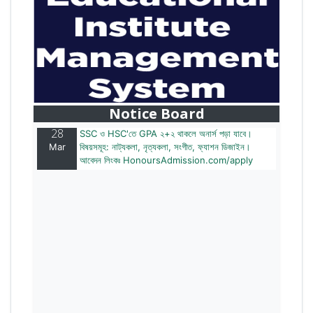
28
বাজেটের মধ্যে প্রাইভেট ইউনিভার্সিটিতে অনার্স পড়ার সুযোগ।
Mar
২০টির অধিক বিষয়, ৪ বছরে মোট খরচ ২ লক্ষ থেকে ৫ লক্ষ টাকা।
আবেদন লিংকঃ HonoursAdmission.com/apply
Notice Board
28
SSC ও HSC'তে GPA ২+২ থাকলে অনার্স পড়া যাবে।
Mar
বিষয়সমূহ: নাট্যকলা, নৃত্যকলা, সংগীত, ফ্যাশন ডিজাইন।
আবেদন লিংকঃ HonoursAdmission.com/apply