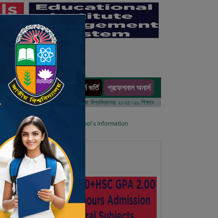
অনার্স ভর্তি
প্রফেশনাল অনার্স
ults
 বর্ষের ভর্তি আবেদন বিজ্ঞপ্তি
ঢাকা বিশ্ববিদ্যালয় ২০২৫-২৬ শিক্ষাবর্ষে আন্ডারগ্র্যাজুয়েট প্রোগ্রামে ভর্তি ব
ool List
Details Primary School's Information