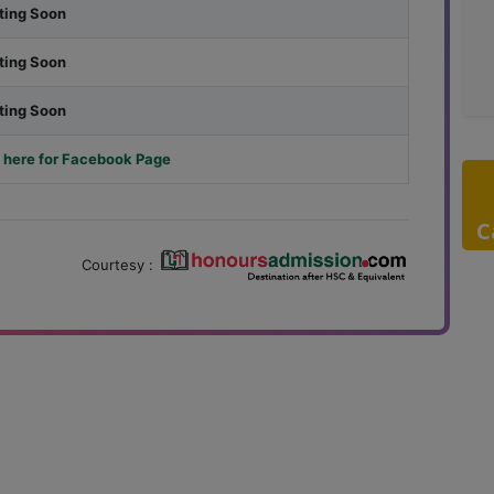
ting Soon
ting Soon
ting Soon
 here for Facebook Page
C
Courtesy :