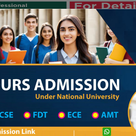
Private University
International University
University College
Res
জাতীয় বিশ্ববিদ্যালয় ২০২৫-২৬ শিক্ষাবর্ষের ১ম
 List
Primary School District Wise
Primary School in শাহজাদপুর
Primary Sch
Private University Admission