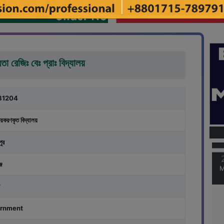
া রেজিঃ বেঃ প্রাঃ বিদ্যালয়
81204
M
য়করণকৃত বিদ্যালয়
ুর
M
জ
rnment