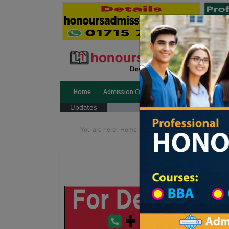
Home
Admission Circular
Public University
Updates
You are here:
Home
School Category
Division