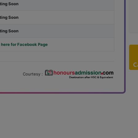
ting Soon
ting Soon
ting Soon
 here for Facebook Page
C
Courtesy :