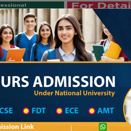
Private University
International University
University College
Res
জাতীয় বিশ্ববিদ্যালয় ২০২৫-২৬ শিক্ষাবর্ষের ১ম
 List
Primary School District Wise
Primary School in ঈশ্বরদী
Primary Scho
Private University Admission