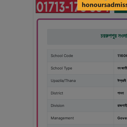
চররুপপুর নওদাপ
School Code
1160
School Type
নব জাতী
Upazila/Thana
ঈশ্বরদী
District
পাবনা
Division
রাজশাহী
Management
Gove