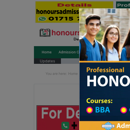
Home
Admission Circular
Public University
Updates
You are here:
Home
School Category
Division