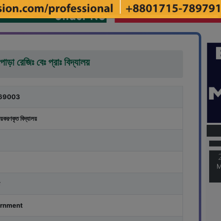
াড়া রেজিঃ বেঃ প্রাঃ বিদ্যালয়
69003
M
য়করণকৃত বিদ্যালয়
M
rnment