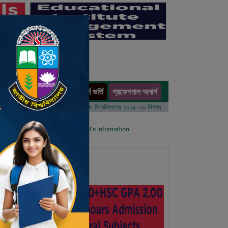
অনার্স ভর্তি
প্রফেশনাল অনার্স
ults
 বর্ষের ভর্তি আবেদন বিজ্ঞপ্তি
ঢাকা বিশ্ববিদ্যালয় ২০২৫-২৬ শিক্ষাবর্ষে আন্ডারগ্র্যাজুয়েট প্রোগ্রামে ভর্তি ব
ol List
Details Primary School's Information