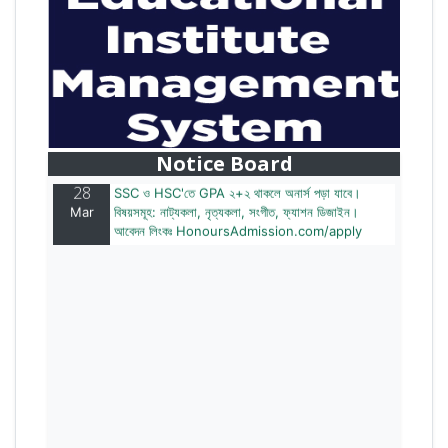
28
বাজেটের মধ্যে প্রাইভেট ইউনিভার্সিটিতে অনার্স পড়ার সুযোগ।
Mar
২০টির অধিক বিষয়, ৪ বছরে মোট খরচ ২ লক্ষ থেকে ৫ লক্ষ টাকা।
আবেদন লিংকঃ HonoursAdmission.com/apply
Notice Board
28
SSC ও HSC'তে GPA ২+২ থাকলে অনার্স পড়া যাবে।
Mar
বিষয়সমূহ: নাট্যকলা, নৃত্যকলা, সংগীত, ফ্যাশন ডিজাইন।
আবেদন লিংকঃ HonoursAdmission.com/apply