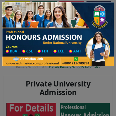
অনার্স ভর্তি
প্রফেশনাল অনার্স
Toggle navigation
 ২০২৫-২৬ শিক্ষাবর্ষের ১ম বর্ষের ভর্তি আবেদন বিজ্ঞপ্তি
Updates
ঢাকা বিশ্ববিদ্যালয় ২০২৫-২৬ শিক্ষাবর্ষে আন্ডারগ্র্য
You are here:
Home
School Category
Division List
Primary School District Wise
Primary School in ফুলবাড়ী
Primary School List
Details Primary School's Information
Private University
Admission