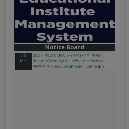
28
বাজেটের মধ্যে প্রাইভেট ইউনিভার্সিটিতে অনার্স পড়ার সুযোগ।
Mar
২০টির অধিক বিষয়, ৪ বছরে মোট খরচ ২ লক্ষ থেকে ৫ লক্ষ টাকা।
আবেদন লিংকঃ HonoursAdmission.com/apply
Notice Board
28
SSC ও HSC'তে GPA ২+২ থাকলে অনার্স পড়া যাবে।
Mar
বিষয়সমূহ: নাট্যকলা, নৃত্যকলা, সংগীত, ফ্যাশন ডিজাইন।
আবেদন লিংকঃ HonoursAdmission.com/apply