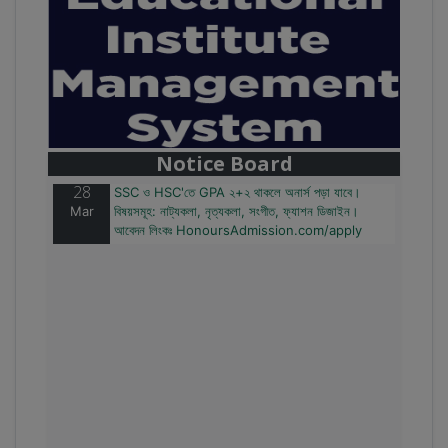
28
বাজেটের মধ্যে প্রাইভেট ইউনিভার্সিটিতে অনার্স পড়ার সুযোগ।
Mar
২০টির অধিক বিষয়, ৪ বছরে মোট খরচ ২ লক্ষ থেকে ৫ লক্ষ টাকা।
আবেদন লিংকঃ HonoursAdmission.com/apply
Notice Board
28
SSC ও HSC'তে GPA ২+২ থাকলে অনার্স পড়া যাবে।
Mar
বিষয়সমূহ: নাট্যকলা, নৃত্যকলা, সংগীত, ফ্যাশন ডিজাইন।
আবেদন লিংকঃ HonoursAdmission.com/apply