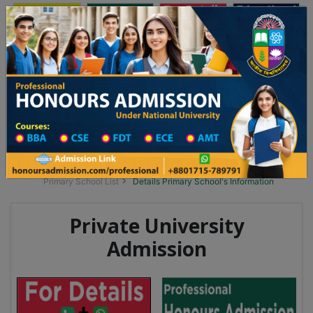
অনার্স ভর্তি
প্রফেশনাল অনার্স
Toggle navigation
 ২০২৫-২৬ শিক্ষাবর্ষের ১ম বর্ষের ভর্তি আবেদন বিজ্ঞপ্তি
Updates
ঢাকা বিশ্ববিদ্যালয় ২০২৫-২৬ শিক্ষাবর্ষে আন্ডারগ্র্য
You are here:
Home
School Category
Division List
Primary School District Wise
Primary School in বীরগঞ্জ
Primary School List
Details Primary School's Information
Private University
Admission