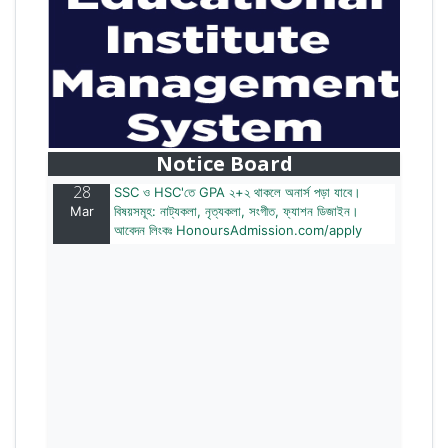
28
বাজেটের মধ্যে প্রাইভেট ইউনিভার্সিটিতে অনার্স পড়ার সুযোগ।
Mar
২০টির অধিক বিষয়, ৪ বছরে মোট খরচ ২ লক্ষ থেকে ৫ লক্ষ টাকা।
আবেদন লিংকঃ HonoursAdmission.com/apply
Notice Board
28
SSC ও HSC'তে GPA ২+২ থাকলে অনার্স পড়া যাবে।
Mar
বিষয়সমূহ: নাট্যকলা, নৃত্যকলা, সংগীত, ফ্যাশন ডিজাইন।
আবেদন লিংকঃ HonoursAdmission.com/apply