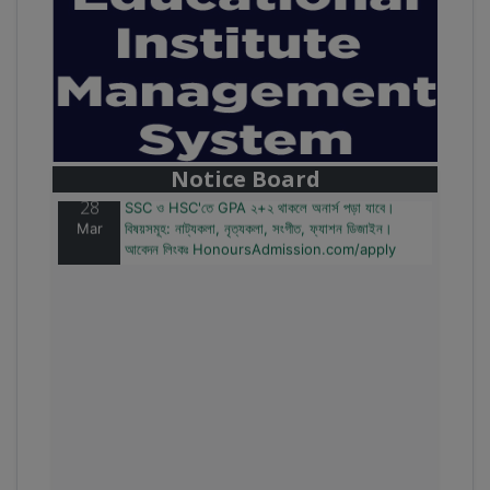
28
বাজেটের মধ্যে প্রাইভেট ইউনিভার্সিটিতে অনার্স পড়ার সুযোগ।
Mar
২০টির অধিক বিষয়, ৪ বছরে মোট খরচ ২ লক্ষ থেকে ৫ লক্ষ টাকা।
আবেদন লিংকঃ HonoursAdmission.com/apply
Notice Board
28
SSC ও HSC'তে GPA ২+২ থাকলে অনার্স পড়া যাবে।
Mar
বিষয়সমূহ: নাট্যকলা, নৃত্যকলা, সংগীত, ফ্যাশন ডিজাইন।
আবেদন লিংকঃ HonoursAdmission.com/apply