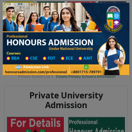
অনার্স ভর্তি
প্রফেশনাল অনার্স
Toggle navigation
২০২৫-২৬ শিক্ষাবর্ষের ১ম বর্ষের ভর্তি আবেদন বিজ্ঞপ্তি
Updates
ঢাকা বিশ্ববিদ্যালয় ২০২৫-২৬ শিক্ষাবর্ষে আন্ডারগ্র্যা
You are here:
Home
School Category
Division List
Primary School District Wise
Primary School in ডিমলা
Primary School List
Details Primary School's Information
Private University
Admission