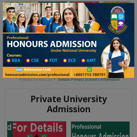
অনার্স ভর্তি
প্রফেশনাল অনার্স
Toggle navigation
র্তি আবেদন বিজ্ঞপ্তি
Updates
ঢাকা বিশ্ববিদ্যালয় ২০২৫-২৬ শিক্ষাবর্ষে আন্ডারগ্র্যাজুয়েট প্রোগ্রামে ভর্তি বিজ্ঞপ্তি 
You are here:
Home
School Category
Division List
Primary School District Wise
Primary School in পীরগঞ্জ
Primary School List
Details Primary School's Information
Private University
Admission