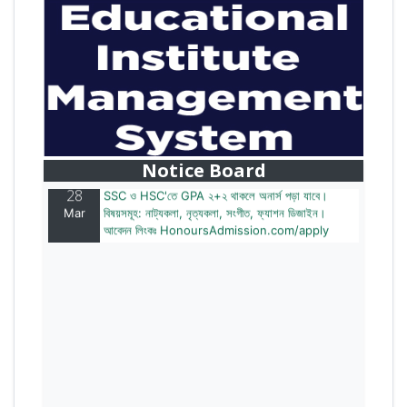
28
বাজেটের মধ্যে প্রাইভেট ইউনিভার্সিটিতে অনার্স পড়ার সুযোগ।
Mar
২০টির অধিক বিষয়, ৪ বছরে মোট খরচ ২ লক্ষ থেকে ৫ লক্ষ টাকা।
আবেদন লিংকঃ HonoursAdmission.com/apply
Notice Board
28
SSC ও HSC'তে GPA ২+২ থাকলে অনার্স পড়া যাবে।
Mar
বিষয়সমূহ: নাট্যকলা, নৃত্যকলা, সংগীত, ফ্যাশন ডিজাইন।
আবেদন লিংকঃ HonoursAdmission.com/apply