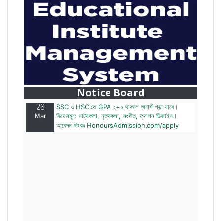
28
বাজেটের মধ্যে প্রাইভেট ইউনিভার্সিটিতে অনার্স পড়ার সুযোগ।
Mar
২০টির অধিক বিষয়, ৪ বছরে মোট খরচ ২ লক্ষ থেকে ৫ লক্ষ টাকা।
আবেদন লিংকঃ HonoursAdmission.com/apply
Notice Board
28
SSC ও HSC'তে GPA ২+২ থাকলে অনার্স পড়া যাবে।
Mar
বিষয়সমূহ: নাট্যকলা, নৃত্যকলা, সংগীত, ফ্যাশন ডিজাইন।
আবেদন লিংকঃ HonoursAdmission.com/apply