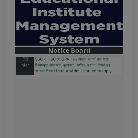
28
বাজেটের মধ্যে প্রাইভেট ইউনিভার্সিটিতে অনার্স পড়ার সুযোগ।
Mar
২০টির অধিক বিষয়, ৪ বছরে মোট খরচ ২ লক্ষ থেকে ৫ লক্ষ টাকা।
আবেদন লিংকঃ HonoursAdmission.com/apply
Notice Board
28
SSC ও HSC'তে GPA ২+২ থাকলে অনার্স পড়া যাবে।
Mar
বিষয়সমূহ: নাট্যকলা, নৃত্যকলা, সংগীত, ফ্যাশন ডিজাইন।
আবেদন লিংকঃ HonoursAdmission.com/apply