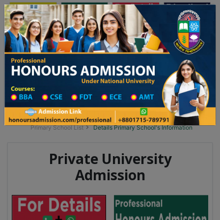
অনার্স ভর্তি
প্রফেশনাল অনার্স
Toggle navigation
২০২৫-২৬ শিক্ষাবর্ষের ১ম বর্ষের ভর্তি আবেদন বিজ্ঞপ্তি
Updates
ঢাকা বিশ্ববিদ্যালয় ২০২৫-২৬ শিক্ষাবর্ষে আন্ডারগ্র্য
You are here:
Home
School Category
Division List
Primary School District Wise
Primary School in দৌলতখান
Primary School List
Details Primary School's Information
Private University
Admission