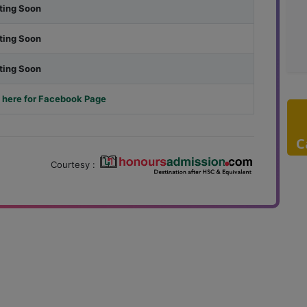
ting Soon
ting Soon
ting Soon
 here for Facebook Page
C
Courtesy :