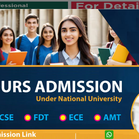
Private University
International University
University College
Res
জাতীয় বিশ্ববিদ্যালয় ২০২৫-২৬ শিক্ষাবর্ষের ১ম 
 List
Primary School District Wise
Primary School in মিঠাপুকুর
Primary Scho
Private University Admission