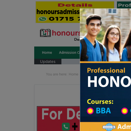
Home
Admission Circular
Public University
Updates
You are here:
Home
School Category
Division