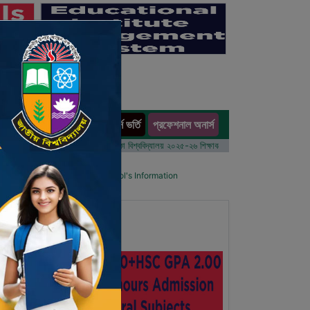
অনার্স ভর্তি
প্রফেশনাল অনার্স
ults
বর্ষের ভর্তি আবেদন বিজ্ঞপ্তি
ঢাকা বিশ্ববিদ্যালয় ২০২৫-২৬ শিক্ষাবর্ষে আন্ডারগ্র্যাজুয়েট প্রোগ্রামে ভর্তি ব
ol List
Details Primary School's Information