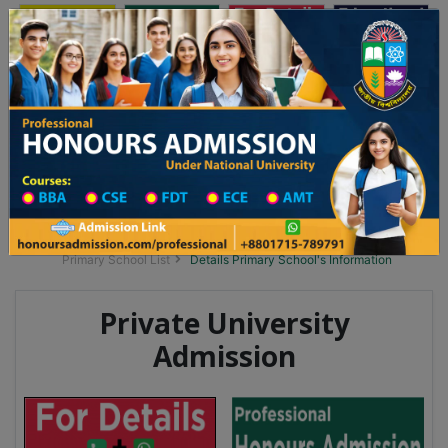
অনার্স ভর্তি
প্রফেশনাল অনার্স
Toggle navigation
 ২০২৫-২৬ শিক্ষাবর্ষের ১ম বর্ষের ভর্তি আবেদন বিজ্ঞপ্তি
Updates
ঢাকা বিশ্ববিদ্যালয় ২০২৫-২৬ শিক্ষাবর্ষে আন্ডারগ্র্য
You are here:
Home
School Category
Division List
Primary School District Wise
Primary School in কালিগঞ্জ
Primary School List
Details Primary School's Information
Private University
Admission