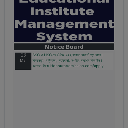
28
বাজেটের মধ্যে প্রাইভেট ইউনিভার্সিটিতে অনার্স পড়ার সুযোগ।
Mar
২০টির অধিক বিষয়, ৪ বছরে মোট খরচ ২ লক্ষ থেকে ৫ লক্ষ টাকা।
আবেদন লিংকঃ HonoursAdmission.com/apply
Notice Board
28
SSC ও HSC'তে GPA ২+২ থাকলে অনার্স পড়া যাবে।
Mar
বিষয়সমূহ: নাট্যকলা, নৃত্যকলা, সংগীত, ফ্যাশন ডিজাইন।
আবেদন লিংকঃ HonoursAdmission.com/apply