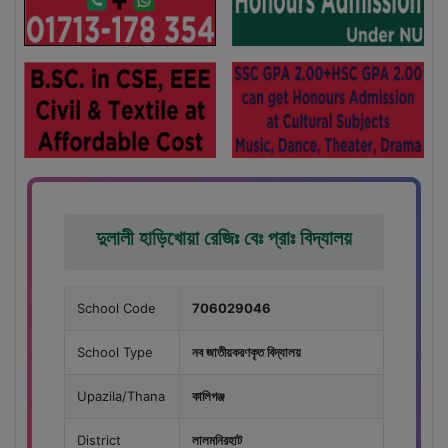
দুলালী হাড়িখোয়া রেজিঃ বেঃ প্রাঃ বিদ্যালয়
School Code
706029046
School Type
নব জাতীয়করণকৃত বিদ্যালয়
Upazila/Thana
কালিগঞ্জ
District
লালমনিরহাট