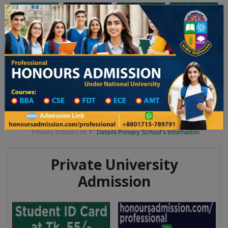
অনার্স ভর্তি
প্রফেশনাল অনার্স
Toggle navigation
 বর্ষের ভর্তি আবেদন বিজ্ঞপ্তি
Updates
ঢাকা বিশ্ববিদ্যালয় ২০২৫-২৬ শিক্ষাবর্ষে আন্ডারগ্র্যাজুয়েট প্রোগ্রামে ভর্তি ব
You are here:
Home
School Category
Division List
Primary School District Wise
Primary School in উলিপুর
Primary School List
Details Primary School's Information
Private University
Admission