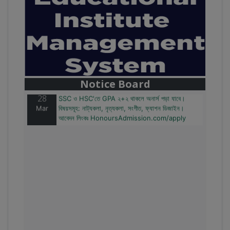
28
বাজেটের মধ্যে প্রাইভেট ইউনিভার্সিটিতে অনার্স পড়ার সুযোগ।
Mar
২০টির অধিক বিষয়, ৪ বছরে মোট খরচ ২ লক্ষ থেকে ৫ লক্ষ টাকা।
আবেদন লিংকঃ HonoursAdmission.com/apply
Notice Board
28
SSC ও HSC'তে GPA ২+২ থাকলে অনার্স পড়া যাবে।
Mar
বিষয়সমূহ: নাট্যকলা, নৃত্যকলা, সংগীত, ফ্যাশন ডিজাইন।
আবেদন লিংকঃ HonoursAdmission.com/apply