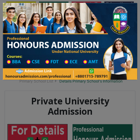
অনার্স ভর্তি
প্রফেশনাল অনার্স
Toggle navigation
 ২০২৫-২৬ শিক্ষাবর্ষের ১ম বর্ষের ভর্তি আবেদন বিজ্ঞপ্তি
Updates
ঢাকা বিশ্ববিদ্যালয় ২০২৫-২৬ শিক্ষাবর্ষে আন্ডারগ্র্য
You are here:
Home
School Category
Division List
Primary School District Wise
Primary School in গোবিন্দগঞ্জ
Primary School List
Details Primary School's Information
Private University
Admission