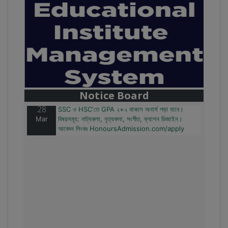
28
বাজেটের মধ্যে প্রাইভেট ইউনিভার্সিটিতে অনার্স পড়ার সুযোগ।
Mar
২০টির অধিক বিষয়, ৪ বছরে মোট খরচ ২ লক্ষ থেকে ৫ লক্ষ টাকা।
আবেদন লিংকঃ HonoursAdmission.com/apply
Notice Board
28
SSC ও HSC'তে GPA ২+২ থাকলে অনার্স পড়া যাবে।
Mar
বিষয়সমূহ: নাট্যকলা, নৃত্যকলা, সংগীত, ফ্যাশন ডিজাইন।
আবেদন লিংকঃ HonoursAdmission.com/apply