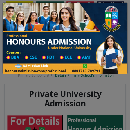
অনার্স ভর্তি
প্রফেশনাল অনার্স
Toggle navigation
২০২৫-২৬ শিক্ষাবর্ষের ১ম বর্ষের ভর্তি আবেদন বিজ্ঞপ্তি
Updates
ঢাকা বিশ্ববিদ্যালয় ২০২৫-২৬ শিক্ষাবর্ষে আন্ডারগ্র্য
You are here:
Home
School Category
Division List
Primary School District Wise
Primary School in গোবিন্দগঞ্জ
Primary School List
Details Primary School's Information
Private University
Admission