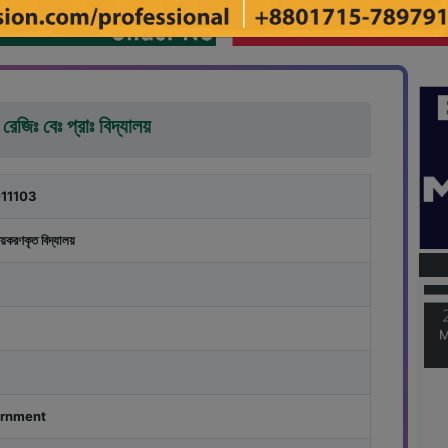
রেজিঃ বেঃ প্রাঃ বিদ্যালয়
11103
M
য়করণকৃত বিদ্যালয়
M
rnment