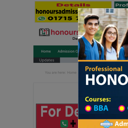
Home
Admission Circular
Public University
Updates
You are here:
Home
School Category
Division