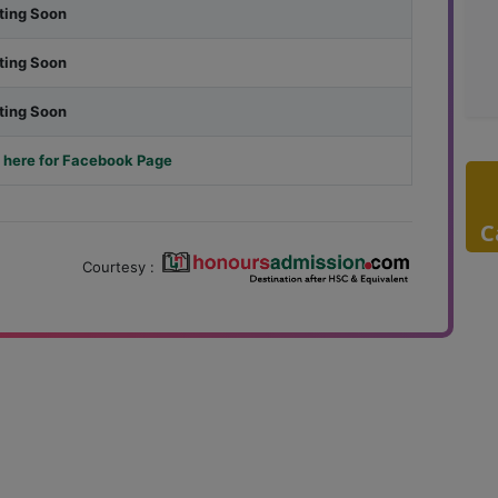
ting Soon
ting Soon
ting Soon
 here for Facebook Page
C
Courtesy :