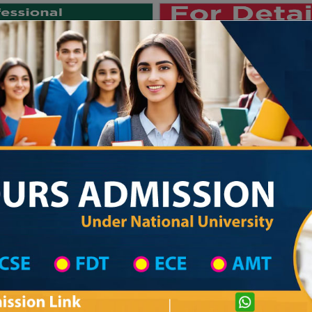
Private University
International University
University College
Res
জাতীয় বিশ্ববিদ্যালয় ২০২৫-২৬ শিক্ষাবর্ষের ১ম 
 List
Primary School District Wise
Primary School in মনপুরা
Primary Schoo
Private University Admission