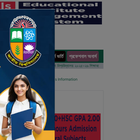
অনার্স ভর্তি
প্রফেশনাল অনার্স
ults
বর্ষের ভর্তি আবেদন বিজ্ঞপ্তি
ঢাকা বিশ্ববিদ্যালয় ২০২৫-২৬ শিক্ষাবর্ষে আন্ডারগ্র্যাজুয়েট প্রোগ্রামে ভর্তি বি
l List
Details Primary School's Information