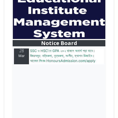
28
বাজেটের মধ্যে প্রাইভেট ইউনিভার্সিটিতে অনার্স পড়ার সুযোগ।
Mar
২০টির অধিক বিষয়, ৪ বছরে মোট খরচ ২ লক্ষ থেকে ৫ লক্ষ টাকা।
আবেদন লিংকঃ HonoursAdmission.com/apply
Notice Board
28
SSC ও HSC'তে GPA ২+২ থাকলে অনার্স পড়া যাবে।
Mar
বিষয়সমূহ: নাট্যকলা, নৃত্যকলা, সংগীত, ফ্যাশন ডিজাইন।
আবেদন লিংকঃ HonoursAdmission.com/apply