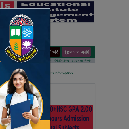
অনার্স ভর্তি
প্রফেশনাল অনার্স
ults
 বর্ষের ভর্তি আবেদন বিজ্ঞপ্তি
ঢাকা বিশ্ববিদ্যালয় ২০২৫-২৬ শিক্ষাবর্ষে আন্ডারগ্র্যাজুয়েট প্রোগ্রামে ভর্তি ব
ol List
Details Primary School's Information