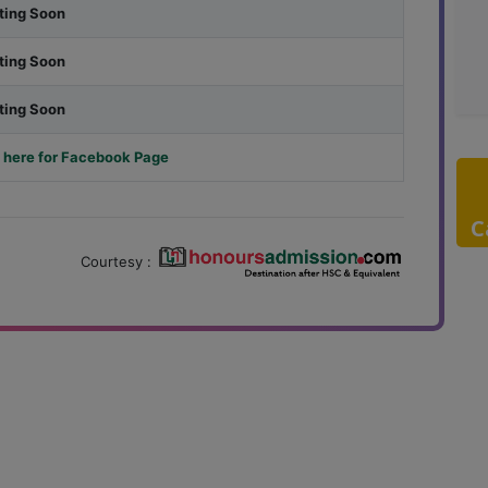
ting Soon
ting Soon
ting Soon
 here for Facebook Page
C
Courtesy :