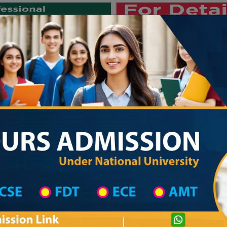
Private University
International University
University College
Res
জাতীয় বিশ্ববিদ্যালয় ২০২৫-২৬ শিক্ষাবর্ষের ১ম
 List
Primary School District Wise
Primary School in সুন্দরগঞ্জ
Primary Scho
Private University Admission