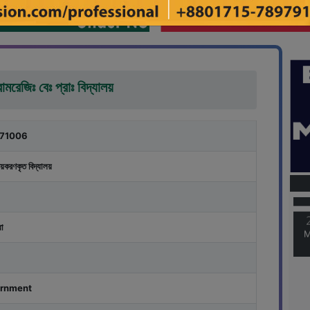
রামরেজিঃ বেঃ প্রাঃ বিদ্যালয়
71006
M
য়করণকৃত বিদ্যালয়
M
ধা
rnment