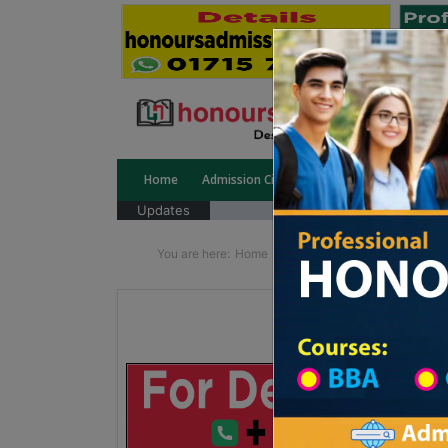
Home
Admission Circular
Public University
Updates
You are here:
Home
School Category
Division