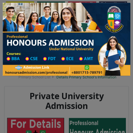
অনার্স ভর্তি
প্রফেশনাল অনার্স
Toggle navigation
 ২০২৫-২৬ শিক্ষাবর্ষের ১ম বর্ষের ভর্তি আবেদন বিজ্ঞপ্তি
Updates
ঢাকা বিশ্ববিদ্যালয় ২০২৫-২৬ শিক্ষাবর্ষে আন্ডারগ্র্য
You are here:
Home
School Category
Division List
Primary School District Wise
Primary School in ছাতক
Primary School List
Details Primary School's Information
Private University
Admission