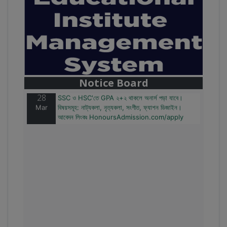
28
বাজেটের মধ্যে প্রাইভেট ইউনিভার্সিটিতে অনার্স পড়ার সুযোগ।
Mar
২০টির অধিক বিষয়, ৪ বছরে মোট খরচ ২ লক্ষ থেকে ৫ লক্ষ টাকা।
আবেদন লিংকঃ HonoursAdmission.com/apply
Notice Board
28
SSC ও HSC'তে GPA ২+২ থাকলে অনার্স পড়া যাবে।
Mar
বিষয়সমূহ: নাট্যকলা, নৃত্যকলা, সংগীত, ফ্যাশন ডিজাইন।
আবেদন লিংকঃ HonoursAdmission.com/apply