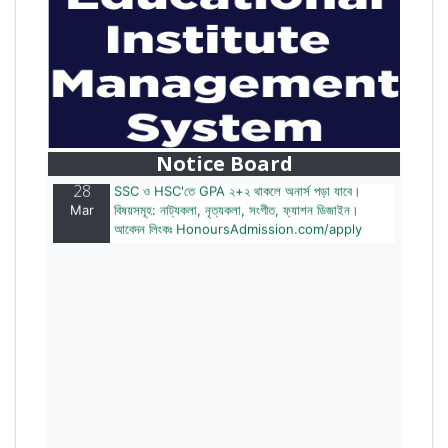
28
বাজেটের মধ্যে প্রাইভেট ইউনিভার্সিটিতে অনার্স পড়ার সুযোগ।
Mar
২০টির অধিক বিষয়, ৪ বছরে মোট খরচ ২ লক্ষ থেকে ৫ লক্ষ টাকা।
আবেদন লিংকঃ HonoursAdmission.com/apply
Notice Board
28
SSC ও HSC'তে GPA ২+২ থাকলে অনার্স পড়া যাবে।
Mar
বিষয়সমূহ: নাট্যকলা, নৃত্যকলা, সংগীত, ফ্যাশন ডিজাইন।
আবেদন লিংকঃ HonoursAdmission.com/apply