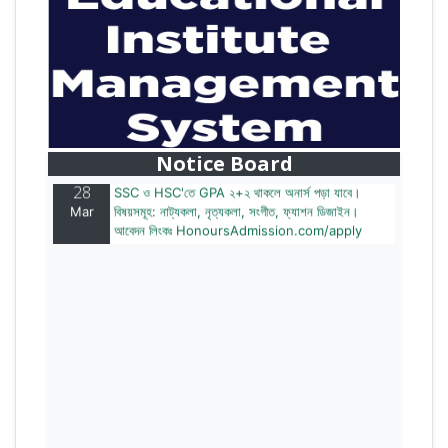
28
বাজেটের মধ্যে প্রাইভেট ইউনিভার্সিটিতে অনার্স পড়ার সুযোগ।
Mar
২০টির অধিক বিষয়, ৪ বছরে মোট খরচ ২ লক্ষ থেকে ৫ লক্ষ টাকা।
আবেদন লিংকঃ HonoursAdmission.com/apply
Notice Board
28
SSC ও HSC'তে GPA ২+২ থাকলে অনার্স পড়া যাবে।
Mar
বিষয়সমূহ: নাট্যকলা, নৃত্যকলা, সংগীত, ফ্যাশন ডিজাইন।
আবেদন লিংকঃ HonoursAdmission.com/apply