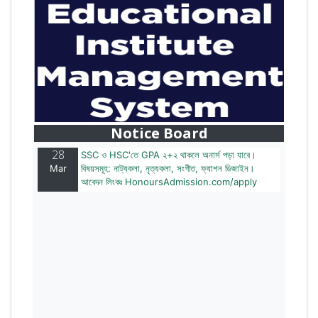
28
বাজেটের মধ্যে প্রাইভেট ইউনিভার্সিটিতে অনার্স পড়ার সুযোগ।
Mar
২০টির অধিক বিষয়, ৪ বছরে মোট খরচ ২ লক্ষ থেকে ৫ লক্ষ টাকা।
আবেদন লিংকঃ HonoursAdmission.com/apply
Notice Board
28
SSC ও HSC'তে GPA ২+২ থাকলে অনার্স পড়া যাবে।
Mar
বিষয়সমূহ: নাট্যকলা, নৃত্যকলা, সংগীত, ফ্যাশন ডিজাইন।
আবেদন লিংকঃ HonoursAdmission.com/apply