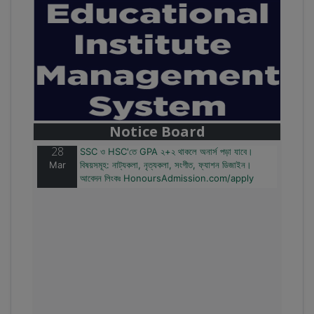
28
বাজেটের মধ্যে প্রাইভেট ইউনিভার্সিটিতে অনার্স পড়ার সুযোগ।
Mar
২০টির অধিক বিষয়, ৪ বছরে মোট খরচ ২ লক্ষ থেকে ৫ লক্ষ টাকা।
আবেদন লিংকঃ HonoursAdmission.com/apply
Notice Board
28
SSC ও HSC'তে GPA ২+২ থাকলে অনার্স পড়া যাবে।
Mar
বিষয়সমূহ: নাট্যকলা, নৃত্যকলা, সংগীত, ফ্যাশন ডিজাইন।
আবেদন লিংকঃ HonoursAdmission.com/apply