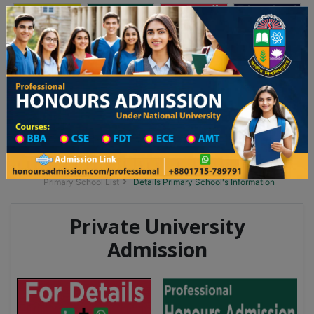
অনার্স ভর্তি
প্রফেশনাল অনার্স
Toggle navigation
 ২০২৫-২৬ শিক্ষাবর্ষের ১ম বর্ষের ভর্তি আবেদন বিজ্ঞপ্তি
Updates
ঢাকা বিশ্ববিদ্যালয় ২০২৫-২৬ শিক্ষাবর্ষে আন্ডারগ্র্য
You are here:
Home
School Category
Division List
Primary School District Wise
Primary School in গোলাপগঞ্জ
Primary School List
Details Primary School's Information
Private University
Admission