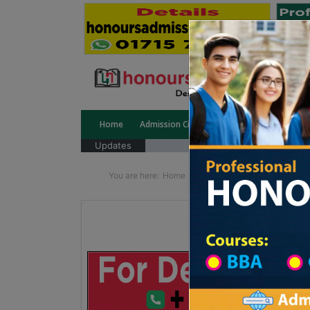
Home
Admission Circular
Public University
Updates
You are here:
Home
School Category
Division