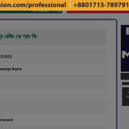
র রেজিঃ বেঃ প্রাঃ বিঃ
21202
M
য়করণকৃত বিদ্যালয়
M
rnment