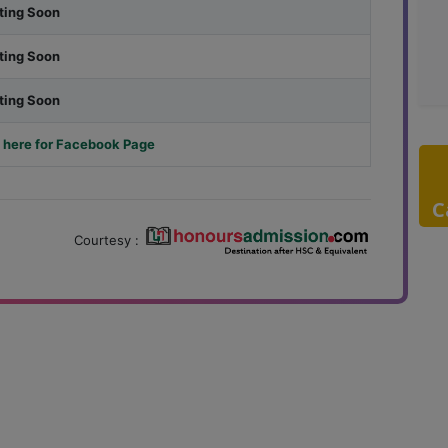
ting Soon
ting Soon
ting Soon
 here for Facebook Page
C
Courtesy :