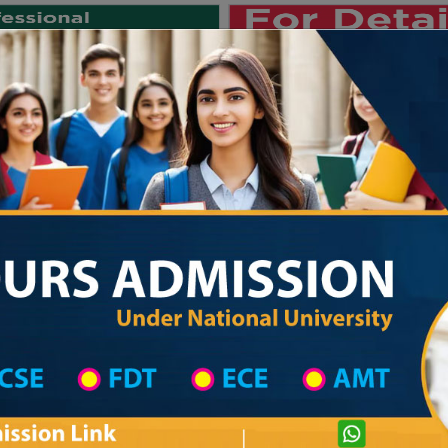
Private University
International University
University College
Res
জাতীয় বিশ্ববিদ্যালয় ২০২৫-২৬ শিক্ষাবর্ষের ১ম 
 List
Primary School District Wise
Primary School in নবীগঞ্জ
Primary Schoo
Private University Admission