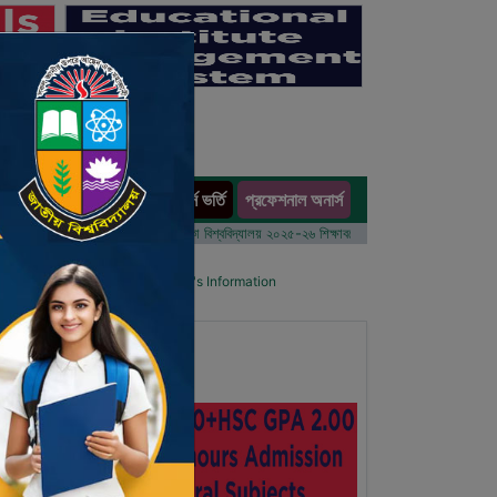
অনার্স ভর্তি
প্রফেশনাল অনার্স
ults
বর্ষের ভর্তি আবেদন বিজ্ঞপ্তি
ঢাকা বিশ্ববিদ্যালয় ২০২৫-২৬ শিক্ষাবর্ষে আন্ডারগ্র্যাজুয়েট প্রোগ্রামে ভর্তি বি
l List
Details Primary School's Information