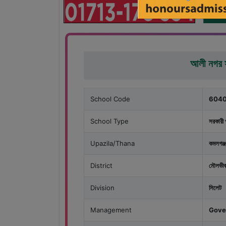
আলী নগর স
School Code
604
School Type
সরকারী 
Upazila/Thana
কমলগঞ্জ
District
মৌলভীব
Division
সিলেট
Management
Gove