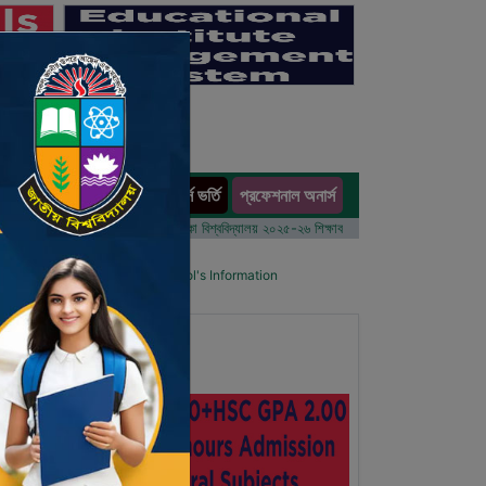
অনার্স ভর্তি
প্রফেশনাল অনার্স
ults
 বর্ষের ভর্তি আবেদন বিজ্ঞপ্তি
ঢাকা বিশ্ববিদ্যালয় ২০২৫-২৬ শিক্ষাবর্ষে আন্ডারগ্র্যাজুয়েট প্রোগ্রামে ভর্তি ব
ol List
Details Primary School's Information