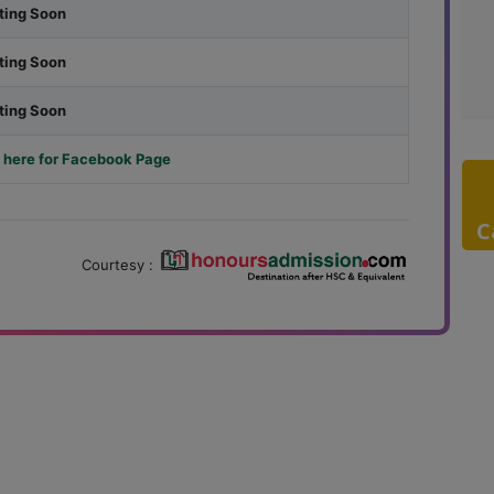
ting Soon
ting Soon
ting Soon
 here for Facebook Page
C
Courtesy :