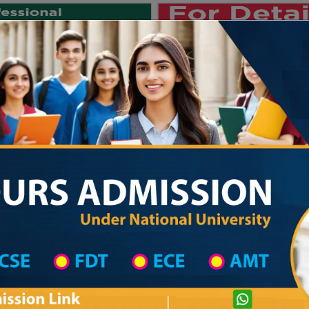
Private University
International University
University College
Res
জাতীয় বিশ্ববিদ্যালয় ২০২৫-২৬ শিক্ষাবর্ষের ১ম
 List
Primary School District Wise
Primary School in কমলগঞ্জ
Primary Scho
Private University Admission