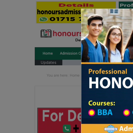
Home
Admission Circular
Public University
Updates
You are here:
Home
School Category
Division