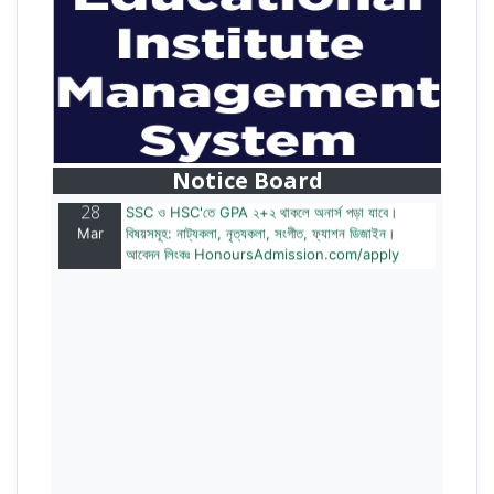
28
বাজেটের মধ্যে প্রাইভেট ইউনিভার্সিটিতে অনার্স পড়ার সুযোগ।
Mar
২০টির অধিক বিষয়, ৪ বছরে মোট খরচ ২ লক্ষ থেকে ৫ লক্ষ টাকা।
আবেদন লিংকঃ HonoursAdmission.com/apply
Notice Board
28
SSC ও HSC'তে GPA ২+২ থাকলে অনার্স পড়া যাবে।
Mar
বিষয়সমূহ: নাট্যকলা, নৃত্যকলা, সংগীত, ফ্যাশন ডিজাইন।
আবেদন লিংকঃ HonoursAdmission.com/apply