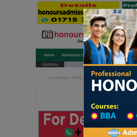
Home
Admission Circular
Public University
Updates
You are here:
Home
School Category
Division