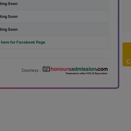
ting Soon
ting Soon
ting Soon
 here for Facebook Page
C
Courtesy :