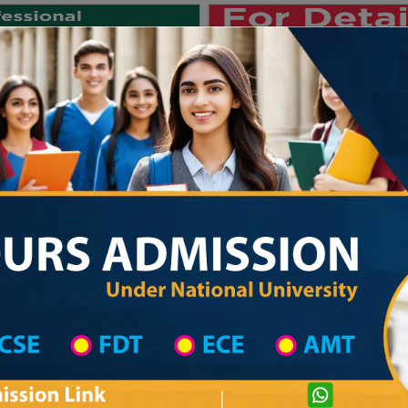
Private University
International University
University College
Res
জাতীয় বিশ্ববিদ্যালয় ২০২৫-২৬ শিক্ষাবর্ষের ১ম
 List
Primary School District Wise
Primary School in নবীনগর
Primary Schoo
Private University Admission