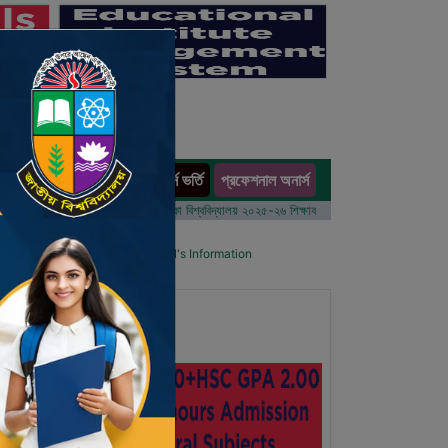
অনার্স ভর্তি
প্রফেশনাল অনার্স
ults
 বর্ষের ভর্তি আবেদন বিজ্ঞপ্তি
ঢাকা বিশ্ববিদ্যালয় ২০২৫-২৬ শিক্ষাবর্ষে আন্ডারগ্র্যাজুয়েট প্রোগ্রামে ভর্তি ব
l List
Details Primary School's Information