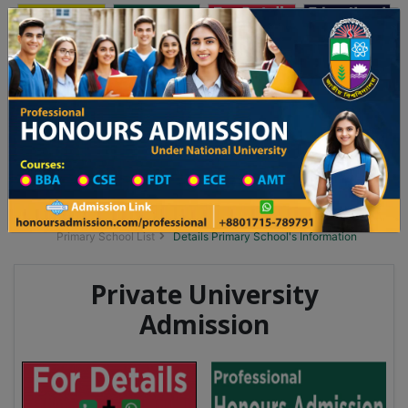
অনার্স ভর্তি
প্রফেশনাল অনার্স
Toggle navigation
 ২০২৫-২৬ শিক্ষাবর্ষের ১ম বর্ষের ভর্তি আবেদন বিজ্ঞপ্তি
Updates
ঢাকা বিশ্ববিদ্যালয় ২০২৫-২৬ শিক্ষাবর্ষে আন্ডারগ্র্
You are here:
Home
School Category
Division List
Primary School District Wise
Primary School in নবীনগর
Primary School List
Details Primary School's Information
Private University
Admission