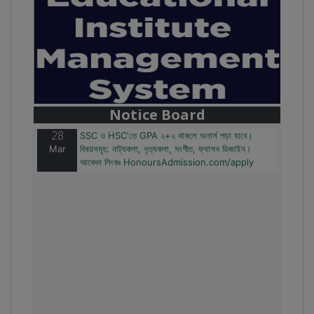
28
বাজেটের মধ্যে প্রাইভেট ইউনিভার্সিটিতে অনার্স পড়ার সুযোগ।
Mar
২০টির অধিক বিষয়, ৪ বছরে মোট খরচ ২ লক্ষ থেকে ৫ লক্ষ টাকা।
আবেদন লিংকঃ HonoursAdmission.com/apply
Notice Board
28
SSC ও HSC'তে GPA ২+২ থাকলে অনার্স পড়া যাবে।
Mar
বিষয়সমূহ: নাট্যকলা, নৃত্যকলা, সংগীত, ফ্যাশন ডিজাইন।
আবেদন লিংকঃ HonoursAdmission.com/apply