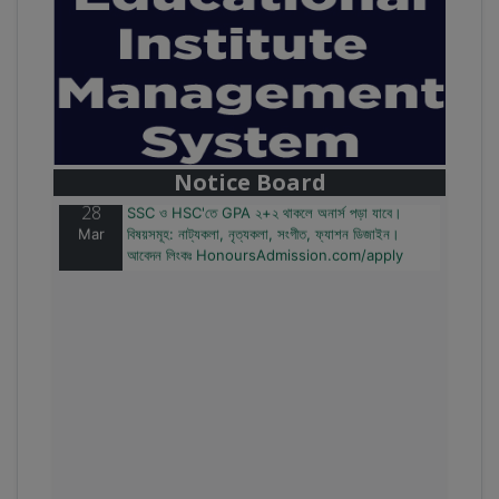
28
বাজেটের মধ্যে প্রাইভেট ইউনিভার্সিটিতে অনার্স পড়ার সুযোগ।
Mar
২০টির অধিক বিষয়, ৪ বছরে মোট খরচ ২ লক্ষ থেকে ৫ লক্ষ টাকা।
আবেদন লিংকঃ HonoursAdmission.com/apply
Notice Board
28
SSC ও HSC'তে GPA ২+২ থাকলে অনার্স পড়া যাবে।
Mar
বিষয়সমূহ: নাট্যকলা, নৃত্যকলা, সংগীত, ফ্যাশন ডিজাইন।
আবেদন লিংকঃ HonoursAdmission.com/apply