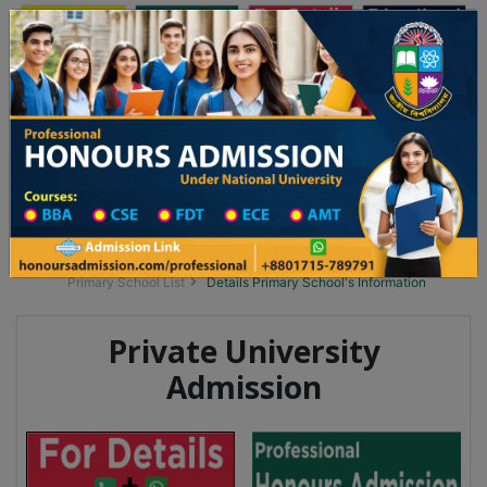
অনার্স ভর্তি
প্রফেশনাল অনার্স
Toggle navigation
২০২৫-২৬ শিক্ষাবর্ষের ১ম বর্ষের ভর্তি আবেদন বিজ্ঞপ্তি
Updates
ঢাকা বিশ্ববিদ্যালয় ২০২৫-২৬ শিক্ষাবর্ষে আন্ডারগ্র্য
You are here:
Home
School Category
Division List
Primary School District Wise
Primary School in বাকেরগঞ্জ
Primary School List
Details Primary School's Information
Private University
Admission