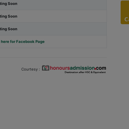
ting Soon
ting Soon
C
ting Soon
 here for Facebook Page
Courtesy :