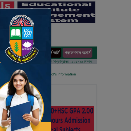
অনার্স ভর্তি
প্রফেশনাল অনার্স
ults
বর্ষের ভর্তি আবেদন বিজ্ঞপ্তি
ঢাকা বিশ্ববিদ্যালয় ২০২৫-২৬ শিক্ষাবর্ষে আন্ডারগ্র্যাজুয়েট প্রোগ্রামে ভর্তি বি
ool List
Details Primary School's Information