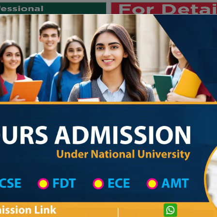
Private University
International University
University College
Res
জাতীয় বিশ্ববিদ্যালয় ২০২৫-২৬ শিক্ষাবর্ষের ১ম 
 List
Primary School District Wise
Primary School in বাকেরগঞ্জ
Primary Sch
Private University Admission