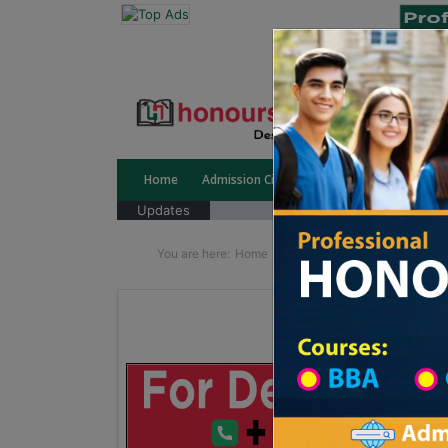
Home
Admission Circular
Public University
Updates
You are here:
Home
School Category
Division