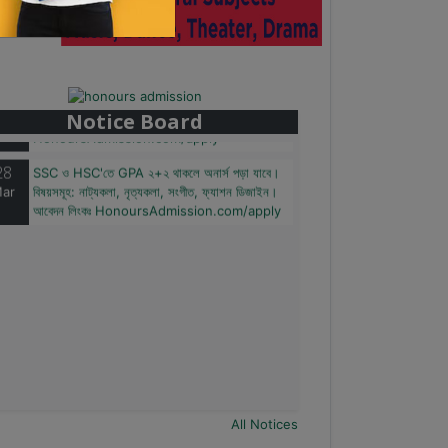
28
বাজেটের মধ্যে প্রাইভেট ইউনিভার্সিটিতে অনার্স পড়ার
ar
সুযোগ। ২০টির অধিক বিষয়, ৪ বছরে মোট খরচ ২ লক্ষ থেকে
৫ লক্ষ টাকা। আবেদন লিংকঃ
Notice Board
HonoursAdmission.com/apply
28
SSC ও HSC'তে GPA ২+২ থাকলে অনার্স পড়া যাবে।
ar
বিষয়সমূহ: নাট্যকলা, নৃত্যকলা, সংগীত, ফ্যাশন ডিজাইন।
আবেদন লিংকঃ HonoursAdmission.com/apply
All Notices