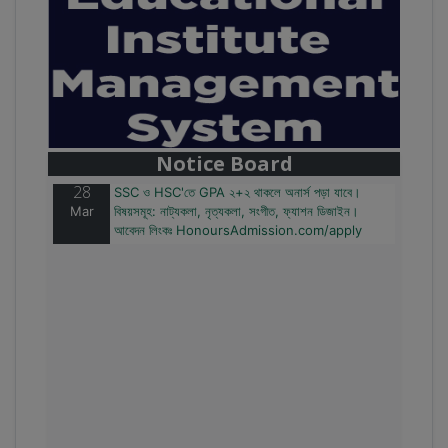
28
বাজেটের মধ্যে প্রাইভেট ইউনিভার্সিটিতে অনার্স পড়ার সুযোগ।
Mar
২০টির অধিক বিষয়, ৪ বছরে মোট খরচ ২ লক্ষ থেকে ৫ লক্ষ টাকা।
আবেদন লিংকঃ HonoursAdmission.com/apply
Notice Board
28
SSC ও HSC'তে GPA ২+২ থাকলে অনার্স পড়া যাবে।
Mar
বিষয়সমূহ: নাট্যকলা, নৃত্যকলা, সংগীত, ফ্যাশন ডিজাইন।
আবেদন লিংকঃ HonoursAdmission.com/apply