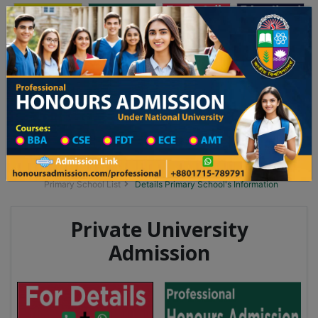
অনার্স ভর্তি
প্রফেশনাল অনার্স
Toggle navigation
 ২০২৫-২৬ শিক্ষাবর্ষের ১ম বর্ষের ভর্তি আবেদন বিজ্ঞপ্তি
Updates
ঢাকা বিশ্ববিদ্যালয় ২০২৫-২৬ শিক্ষাবর্ষে আন্ডারগ্র্য
You are here:
Home
School Category
Division List
Primary School District Wise
Primary School in দেবীদ্বার
Primary School List
Details Primary School's Information
Private University
Admission