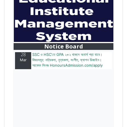
28
বাজেটের মধ্যে প্রাইভেট ইউনিভার্সিটিতে অনার্স পড়ার সুযোগ।
Mar
২০টির অধিক বিষয়, ৪ বছরে মোট খরচ ২ লক্ষ থেকে ৫ লক্ষ টাকা।
আবেদন লিংকঃ HonoursAdmission.com/apply
Notice Board
28
SSC ও HSC'তে GPA ২+২ থাকলে অনার্স পড়া যাবে।
Mar
বিষয়সমূহ: নাট্যকলা, নৃত্যকলা, সংগীত, ফ্যাশন ডিজাইন।
আবেদন লিংকঃ HonoursAdmission.com/apply