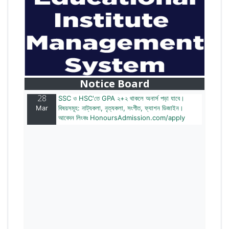
28
বাজেটের মধ্যে প্রাইভেট ইউনিভার্সিটিতে অনার্স পড়ার সুযোগ।
Mar
২০টির অধিক বিষয়, ৪ বছরে মোট খরচ ২ লক্ষ থেকে ৫ লক্ষ টাকা।
আবেদন লিংকঃ HonoursAdmission.com/apply
Notice Board
28
SSC ও HSC'তে GPA ২+২ থাকলে অনার্স পড়া যাবে।
Mar
বিষয়সমূহ: নাট্যকলা, নৃত্যকলা, সংগীত, ফ্যাশন ডিজাইন।
আবেদন লিংকঃ HonoursAdmission.com/apply