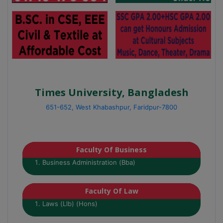
Times University, Bangladesh
651-652, West Khabashpur, Faridpur-7800
Faculty Of Business
Business Administration (Bba)
Faculty Of Law
Laws (Llb) (Hons)