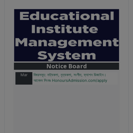
28
বাজেটের মধ্যে প্রাইভেট ইউনিভার্সিটিতে অনার্স পড়ার সুযোগ।
Mar
২০টির অধিক বিষয়, ৪ বছরে মোট খরচ ২ লক্ষ থেকে ৫ লক্ষ টাকা।
আবেদন লিংকঃ HonoursAdmission.com/apply
Notice Board
28
SSC ও HSC'তে GPA ২+২ থাকলে অনার্স পড়া যাবে।
Mar
বিষয়সমূহ: নাট্যকলা, নৃত্যকলা, সংগীত, ফ্যাশন ডিজাইন।
আবেদন লিংকঃ HonoursAdmission.com/apply