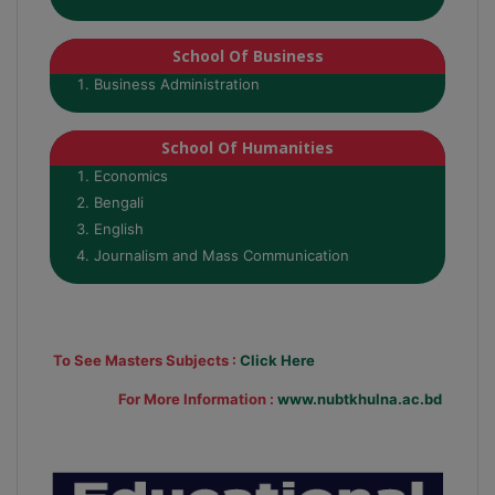
School Of Business
Business Administration
School Of Humanities
Economics
Bengali
English
Journalism and Mass Communication
To See Masters Subjects :
Click Here
For More Information :
www.nubtkhulna.ac.bd