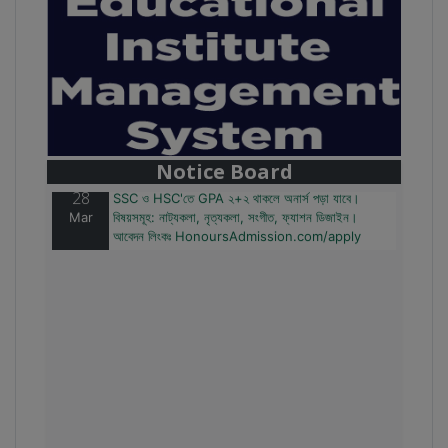
28
বাজেটের মধ্যে প্রাইভেট ইউনিভার্সিটিতে অনার্স পড়ার সুযোগ।
Mar
২০টির অধিক বিষয়, ৪ বছরে মোট খরচ ২ লক্ষ থেকে ৫ লক্ষ টাকা।
আবেদন লিংকঃ HonoursAdmission.com/apply
Notice Board
28
SSC ও HSC'তে GPA ২+২ থাকলে অনার্স পড়া যাবে।
Mar
বিষয়সমূহ: নাট্যকলা, নৃত্যকলা, সংগীত, ফ্যাশন ডিজাইন।
আবেদন লিংকঃ HonoursAdmission.com/apply