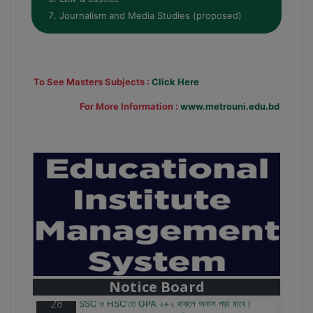
Journalism and Media Studies (proposed)
To See Masters Subjects :
Click Here
For More Information :
www.metrouni.edu.bd
28
বাজেটের মধ্যে প্রাইভেট ইউনিভার্সিটিতে অনার্স পড়ার সুযোগ।
Mar
২০টির অধিক বিষয়, ৪ বছরে মোট খরচ ২ লক্ষ থেকে ৫ লক্ষ টাকা।
আবেদন লিংকঃ HonoursAdmission.com/apply
Notice Board
28
SSC ও HSC'তে GPA ২+২ থাকলে অনার্স পড়া যাবে।
Mar
বিষয়সমূহ: নাট্যকলা, নৃত্যকলা, সংগীত, ফ্যাশন ডিজাইন।