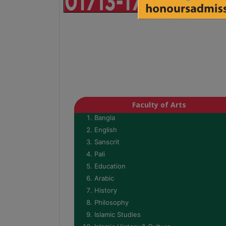
Faculty of Arts
Bangla
English
Sanscrit
Pali
Education
Arabic
History
Philosophy
Islamic Studies