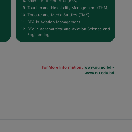
Bachelor of Fine Arts (BFA)
Tourism and Hospitality Management (THM)
Theatre and Media Studies (TMS)
BBA in Aviation Management
BSc in Aeronautical and Aviation Science and
Engineering
For More Information :
www.nu.ac.bd -
www.nu.edu.bd