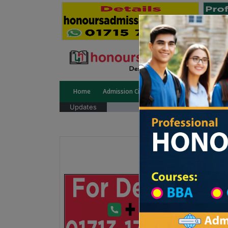
Home
Admission Circular
Public University
Updates