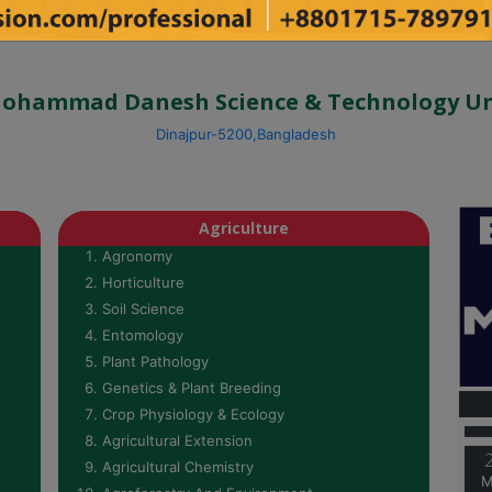
ohammad Danesh Science & Technology Un
Dinajpur-5200,Bangladesh
Agriculture
Agronomy
Horticulture
Soil Science
Entomology
Plant Pathology
M
Genetics & Plant Breeding
Crop Physiology & Ecology
Agricultural Extension
M
Agricultural Chemistry