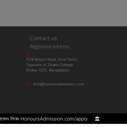
Contact us
Registered Address
15/B Mirpur Road (2nd Floor),
Opposite of Dhaka College
Dhaka-1205, Bangladesh.
info@honoursadmission.com
কা। আবেদন লিংকঃ HonoursAdmission.com/apply