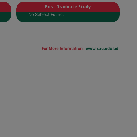
Post Graduate Study
No Subject Found.
For More Information :
www.sau.edu.bd