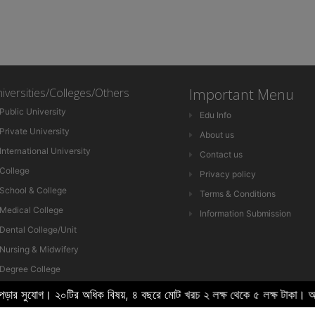
iversities/Colleges/Others
Important Menu
Public University
Edu Info
Private University
About us
International University
Contact us
College
Privacy policy
School & College
Terms & Conditions
Medical College
Information Submission
Dental College/Unit
Nursing & Midwifery
Degree College
HSC College
 পড়ার সুযোগ। ২০টির অধিক বিষয়, ৪ বছরে মোট খরচ ২ লক্ষ থেকে ৫ লক্ষ টা
School