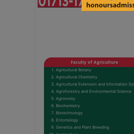
Faculty of Agriculture
Agricultural Botany
Agricultural Chemistry
Agricultural Extension and Information S
Agroforestry and Environmental Science
Agronomy
Biochemistry
Biotechnology
Entomology
Genetics and Plant Breeding