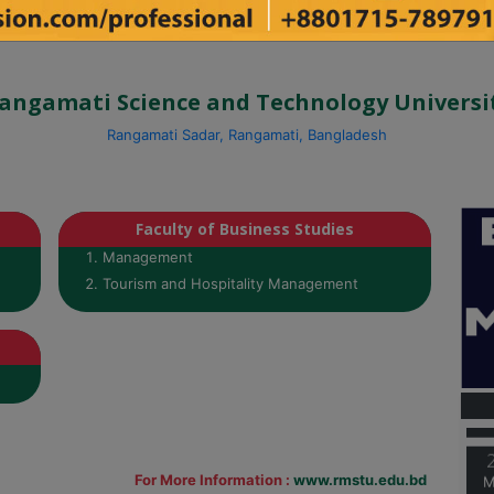
angamati Science and Technology Universi
Rangamati Sadar, Rangamati, Bangladesh
Faculty of Business Studies
Management
Tourism and Hospitality Management
M
M
For More Information :
www.rmstu.edu.bd