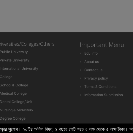
iversities/Colleges/Others
Important Menu
Public University
Edu Info
Private University
About us
International University
Contact us
College
Privacy policy
School & College
Terms & Conditions
Medical College
Information Submission
Dental College/Unit
Nursing & Midwifery
Degree College
HSC College
 পড়ার সুযোগ। ২০টির অধিক বিষয়, ৪ বছরে মোট খরচ ২ লক্ষ থেকে ৫ লক্ষ ট