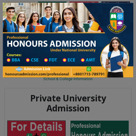
অনার্স ভর্তি
প্রফেশনাল অনার্স
Toggle navigation
২৫-২৬ শিক্ষাবর্ষের ১ম বর্ষের ভর্তি আবেদন বিজ্ঞপ্তি
Updates
ঢাকা বিশ্ববিদ্যালয় ২০২৫-২৬ শিক্ষাবর্ষে আন্ডারগ্র্যাজু
You are here:
Home
Division List
School & College in Rangpur District
School & College
School & College Information
Private University
Admission