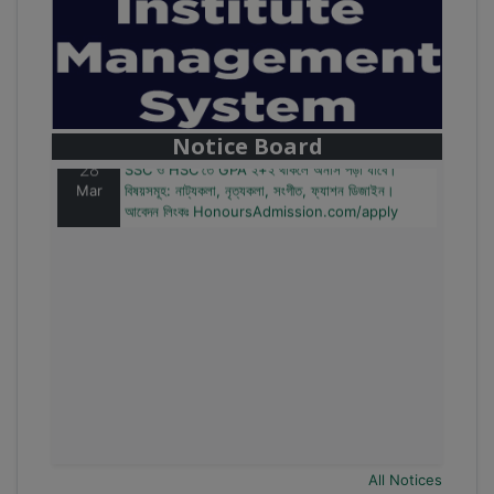
28
বাজেটের মধ্যে প্রাইভেট ইউনিভার্সিটিতে অনার্স পড়ার সুযোগ।
Mar
২০টির অধিক বিষয়, ৪ বছরে মোট খরচ ২ লক্ষ থেকে ৫ লক্ষ টাকা।
আবেদন লিংকঃ HonoursAdmission.com/apply
Notice Board
28
SSC ও HSC'তে GPA ২+২ থাকলে অনার্স পড়া যাবে।
Mar
বিষয়সমূহ: নাট্যকলা, নৃত্যকলা, সংগীত, ফ্যাশন ডিজাইন।
আবেদন লিংকঃ HonoursAdmission.com/apply
All Notices